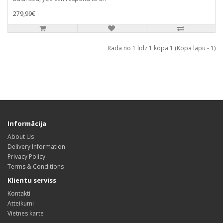
279,99€
Rāda no 1 līdz 1 kopā 1 (Kopā lapu - 1)
Informācija
About Us
Delivery Information
Privacy Policy
Terms & Conditions
Klientu serviss
Kontakti
Atteikumi
Vietnes karte