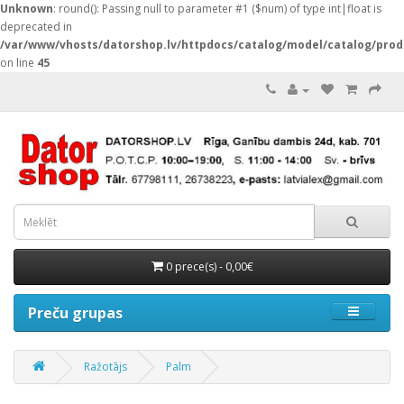
Unknown
: round(): Passing null to parameter #1 ($num) of type int|float is
deprecated in
/var/www/vhosts/datorshop.lv/httpdocs/catalog/model/catalog/prod
on line
45
0 prece(s) - 0,00€
Preču grupas
Ražotājs
Palm